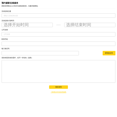
预约摄影征稿服务
商务经理将在24小时内与您取得联系，沟通详细事项。
活动征稿主题
活动征稿计划时间
—
选择开始时间
选择结束时间
公司名称
联系手机
输入验证码
获取验证码
若您有更具体的需求，也可一并告知（选填）
报价咨询
了解更多米拍创意服务
米拍创意影像服务
服务城市：
北京
上海
广州
深圳
成都
杭州
南京
重庆
天津
西安
郑州
苏州
武汉
长沙
等中国城市