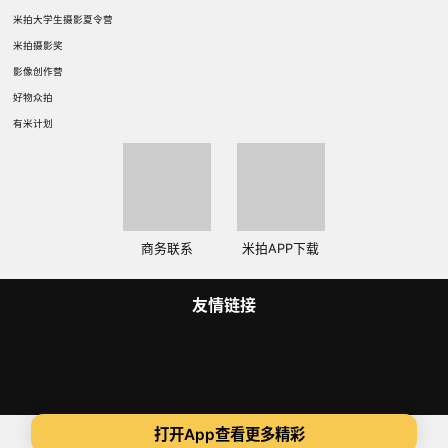
米拍大学生摄影夏令营
米拍摄影奖
影像创作营
好物众拍
有米计划
商务联系
米拍APP下载
友情链接
Copyright 2014-2025 米拍（成都）视觉科技有限公司 版权所有
打开App查看更多精彩
蜀ICP备14015734号
ICP证:川B2-20180306