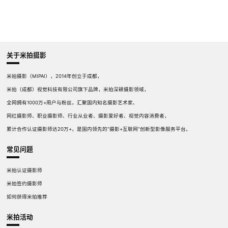
关于米拍摄影
米拍摄影（MIPAI），2014年创立于成都，
米拍（成都）视觉科技有限公司旗下品牌，米拍深耕摄影领域，
全网拥有1000万+用户与粉丝，汇聚国内知名摄影艺术家、
网红摄影师、职业摄影师、行业从业者、摄影爱好者、视觉内容消费者，
累计合作认证摄影师达20万+，是国内领先的“摄影+互联网”创新型影像服务平台。
常见问题
米拍认证摄影师
米拍签约摄影师
如何获得米拍推荐
米拍活动