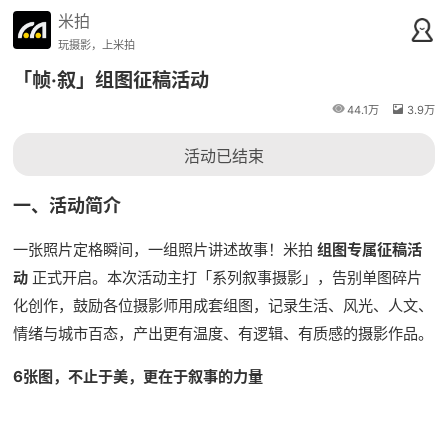
米拍
玩摄影，上米拍
「帧·叙」组图征稿活动
44.1万
3.9万
活动已结束
一、活动简介
一张照片定格瞬间，一组照片讲述故事！米拍
组图专属征稿活
动
正式开启。本次活动主打「系列叙事摄影」，告别单图碎片
化创作，鼓励各位摄影师用成套组图，记录生活、风光、人文、
情绪与城市百态，产出更有温度、有逻辑、有质感的摄影作品。
6张图，不止于美，更在于叙事的力量