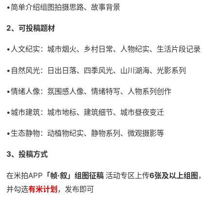
•简单介绍组图拍摄思路、故事背景
2、可投稿题材
•人文纪实：城市烟火、乡村日常、人物纪实、生活片段记录
•自然风光：日出日落、四季风光、山川湖海、光影系列
•情绪人像：氛围感人像、情绪特写、人物系列创作
•城市建筑：城市地标、建筑细节、城市昼夜变迁
•生态静物：动植物纪实、静物系列、微观摄影等
3、投稿方式
在米拍APP
「帧·叙」组图征稿
活动专区上传
6张及以上组图
，
并勾选
有米计划
，发布即可